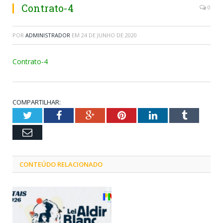
Contrato-4
0
POR
ADMINISTRADOR
EM
24 DE JUNHO DE 2020
Contrato-4
COMPARTILHAR:
Twitter
Facebook
Google+
Pinterest
LinkedIn
Tumblr
Email
CONTEÚDO RELACIONADO