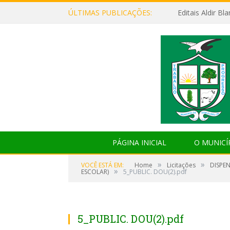
ÚLTIMAS PUBLICAÇÕES:
Editais Aldir B
PÁGINA INICIAL
O MUNICÍ
»
»
VOCÊ ESTÁ EM:
Home
Licitações
DISPE
»
ESCOLAR)
5_PUBLIC. DOU(2).pdf
5_PUBLIC. DOU(2).pdf