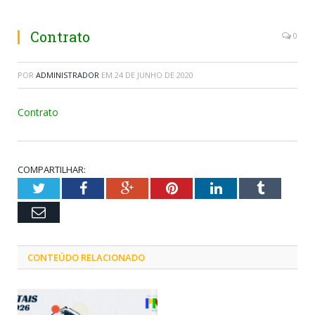
Contrato
0
POR
ADMINISTRADOR
EM
24 DE JUNHO DE 2020
Contrato
COMPARTILHAR:
Twitter
Facebook
Google+
Pinterest
LinkedIn
Tumblr
Email
CONTEÚDO RELACIONADO