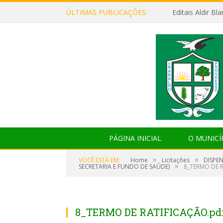
ÚLTIMAS PUBLICAÇÕES:
Editais Aldir B
PÁGINA INICIAL
O MUNICÍ
»
»
VOCÊ ESTÁ EM:
Home
Licitações
DISPE
»
SECRETARIA E FUNDO DE SAÚDE)
8_TERMO DE 
8_TERMO DE RATIFICAÇÃO.pd