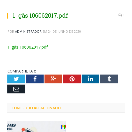
1_gâs 106062017.pdf
0
POR
ADMINISTRADOR
EM
24 DE JUNHO DE 2020
1_gâs 106062017.pdf
COMPARTILHAR:
Twitter
Facebook
Google+
Pinterest
LinkedIn
Tumblr
Email
CONTEÚDO RELACIONADO