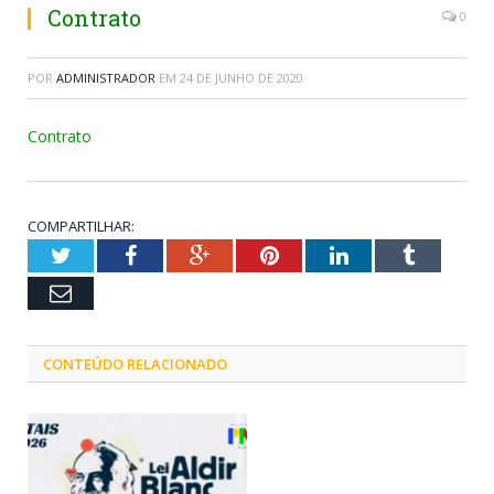
Contrato
0
POR
ADMINISTRADOR
EM
24 DE JUNHO DE 2020
Contrato
COMPARTILHAR:
Twitter
Facebook
Google+
Pinterest
LinkedIn
Tumblr
Email
CONTEÚDO RELACIONADO