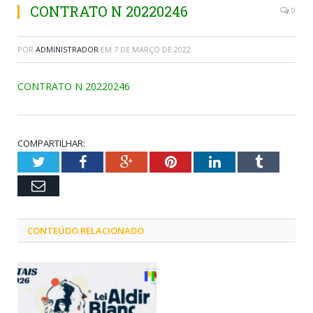
CONTRATO N 20220246
0
POR
ADMINISTRADOR
EM
7 DE MARÇO DE 2022
CONTRATO N 20220246
COMPARTILHAR:
Twitter
Facebook
Google+
Pinterest
LinkedIn
Tumblr
Email
CONTEÚDO RELACIONADO