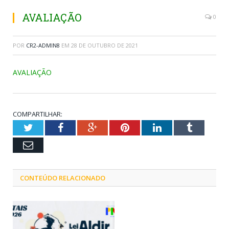
AVALIAÇÃO
0
POR
CR2-ADMIN8
EM
28 DE OUTUBRO DE 2021
AVALIAÇÃO
COMPARTILHAR:
Twitter
Facebook
Google+
Pinterest
LinkedIn
Tumblr
Email
CONTEÚDO RELACIONADO