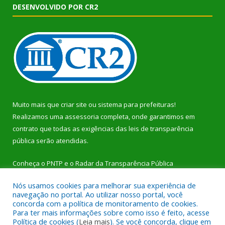
DESENVOLVIDO POR CR2
Muito mais que
criar site
ou
sistema para prefeituras
!
Realizamos uma
assessoria
completa, onde garantimos em
contrato que todas as exigências das
leis de transparência
pública
serão atendidas.
Conheça o
PNTP
e o
Radar da Transparência Pública
Nós usamos cookies para melhorar sua experiência de
navegação no portal. Ao utilizar nosso portal, você
concorda com a política de monitoramento de cookies.
Para ter mais informações sobre como isso é feito, acesse
Todos os direitos reservados a Prefeitura Municipal de Dom
Política de cookies (
Leia mais
). Se você concorda, clique em