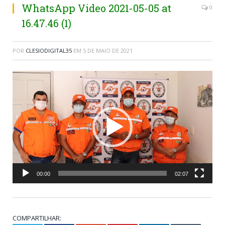
WhatsApp Video 2021-05-05 at
0
16.47.46 (1)
POR
CLESIODIGITAL35
EM
5 DE MAIO DE 2021
Tocador
de
vídeo
00:00
02:07
COMPARTILHAR: