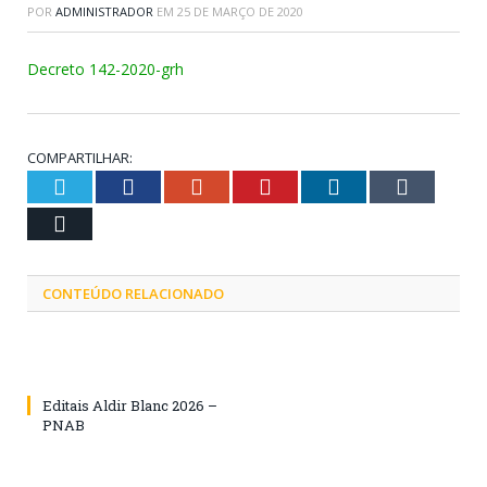
POR
ADMINISTRADOR
EM
25 DE MARÇO DE 2020
Decreto 142-2020-grh
COMPARTILHAR:
Twitter
Facebook
Google+
Pinterest
LinkedIn
Tumblr
Email
CONTEÚDO RELACIONADO
Editais Aldir Blanc 2026 –
PNAB