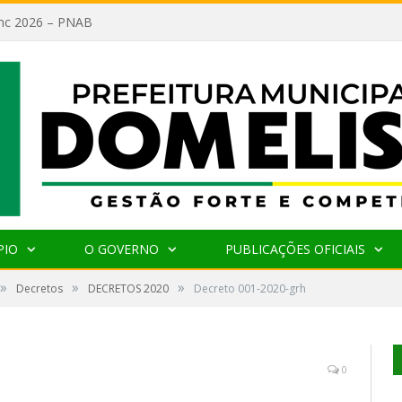
lanc 2026 – PNAB
PIO
O GOVERNO
PUBLICAÇÕES OFICIAIS
»
»
»
Decretos
DECRETOS 2020
Decreto 001-2020-grh
0