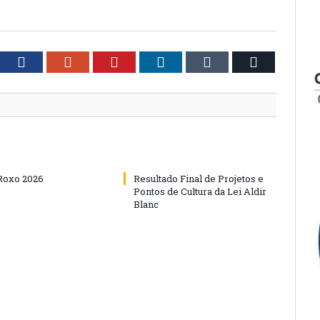
tter
Facebook
Google+
Pinterest
LinkedIn
Tumblr
Email
Roxo 2026
Resultado Final de Projetos e
Pontos de Cultura da Lei Aldir
Blanc