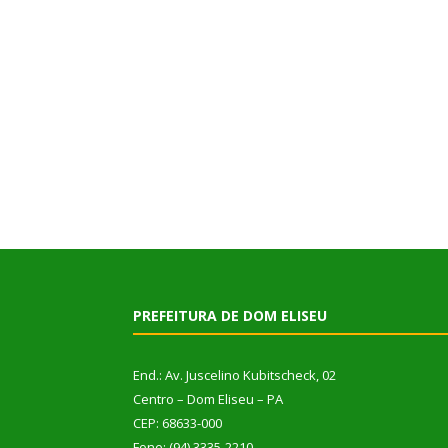
PREFEITURA DE DOM ELISEU
End.: Av. Juscelino Kubitscheck, 02
Centro – Dom Eliseu – PA
CEP: 68633-000
Fone: (94) 3335-2210