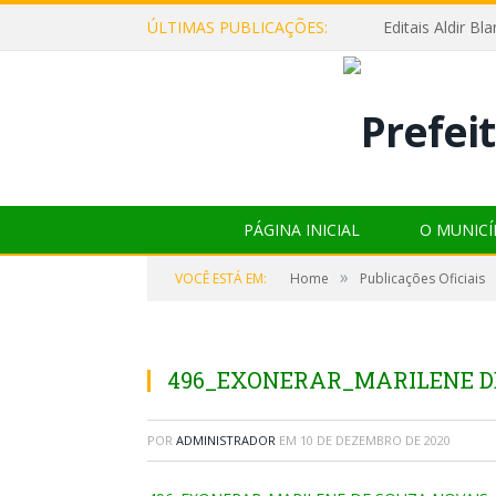
ÚLTIMAS PUBLICAÇÕES:
Editais Aldir B
PÁGINA INICIAL
O MUNICÍ
»
VOCÊ ESTÁ EM:
Home
Publicações Oficiais
496_EXONERAR_MARILENE D
POR
ADMINISTRADOR
EM
10 DE DEZEMBRO DE 2020