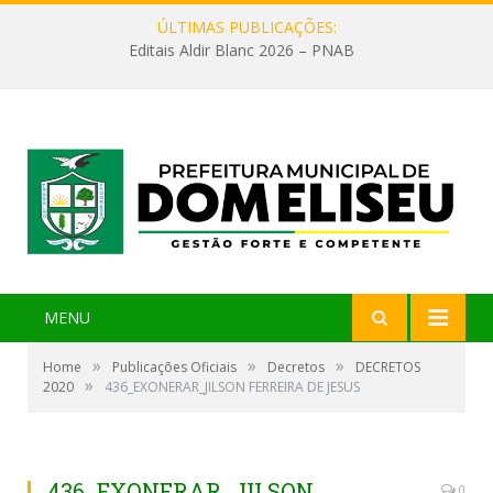
ÚLTIMAS PUBLICAÇÕES:
Editais Aldir Blanc 2026 – PNAB
MENU
»
»
»
Home
Publicações Oficiais
Decretos
DECRETOS
»
2020
436_EXONERAR_JILSON FERREIRA DE JESUS
436_EXONERAR_JILSON
0