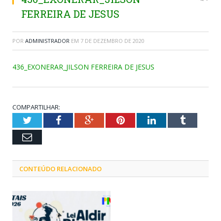
FERREIRA DE JESUS
POR
ADMINISTRADOR
EM
7 DE DEZEMBRO DE 2020
436_EXONERAR_JILSON FERREIRA DE JESUS
COMPARTILHAR:
Twitter
Facebook
Google+
Pinterest
LinkedIn
Tumblr
Email
CONTEÚDO RELACIONADO