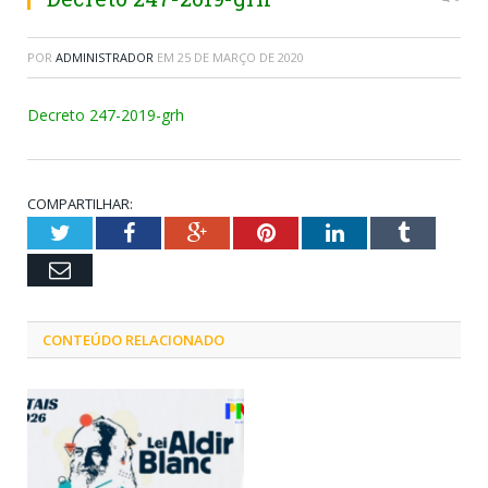
POR
ADMINISTRADOR
EM
25 DE MARÇO DE 2020
Decreto 247-2019-grh
COMPARTILHAR:
Twitter
Facebook
Google+
Pinterest
LinkedIn
Tumblr
Email
CONTEÚDO RELACIONADO