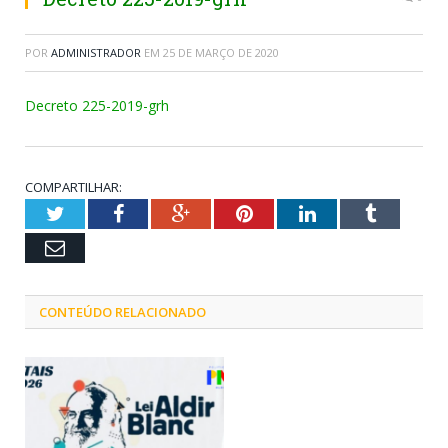
POR
ADMINISTRADOR
EM
25 DE MARÇO DE 2020
Decreto 225-2019-grh
COMPARTILHAR:
Twitter
Facebook
Google+
Pinterest
LinkedIn
Tumblr
Email
CONTEÚDO RELACIONADO