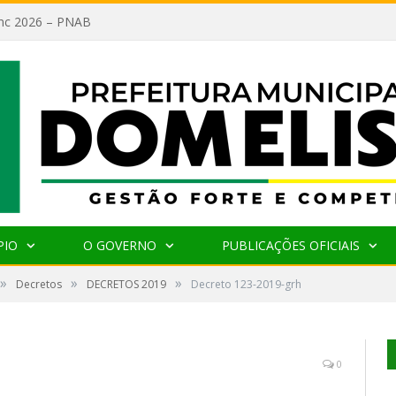
lanc 2026 – PNAB
PIO
O GOVERNO
PUBLICAÇÕES OFICIAIS
»
»
»
Decretos
DECRETOS 2019
Decreto 123-2019-grh
0