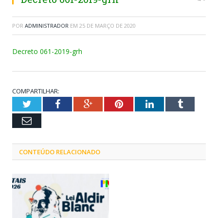
POR
ADMINISTRADOR
EM
25 DE MARÇO DE 2020
Decreto 061-2019-grh
COMPARTILHAR:
Twitter
Facebook
Google+
Pinterest
LinkedIn
Tumblr
Email
CONTEÚDO RELACIONADO