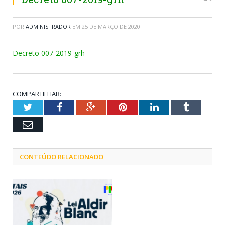
POR
ADMINISTRADOR
EM
25 DE MARÇO DE 2020
Decreto 007-2019-grh
COMPARTILHAR:
Twitter
Facebook
Google+
Pinterest
LinkedIn
Tumblr
Email
CONTEÚDO RELACIONADO