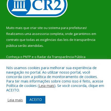
Muito mais que
criar site
ou
sistema para prefeituras
!
Realizamos uma
assessoria
completa, onde garantimos em
contrato que todas as exigências das
leis de transparência
pública
serão atendidas.
Conheça o
PNTP
e o
Radar da Transparência Pública
Nós usamos cookies para melhorar sua experiência de
navegação no portal. Ao utilizar nosso portal, você
concorda com a política de monitoramento de cookies.
Para ter mais informações sobre como isso é feito, acesse
Todos os direitos reservados a Prefeitura Municipal de Dom
Política de cookies (
Leia mais
). Se você concorda, clique em
Eliseu.
ACEITO.
Mapa do Site
Acessar Área Administrativa
ACEITO
Leia mais
Acessar Webmail